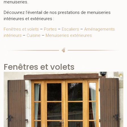
menuiseries.
Découvrez l’éventail de nos prestations de menuiseries
intérieures et extérieures :
Fenêtres et volets
–
Portes
–
Escaliers
–
Aménagements
intérieurs
–
Cuisine
–
Menuiseries extérieures
Fenêtres et volets