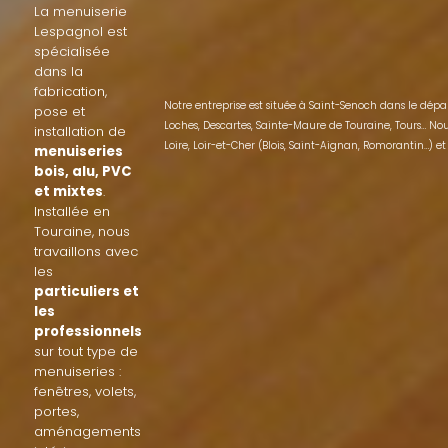
La
menuiserie
Lespagnol
est
spécialisée
dans la
fabrication,
Notre entreprise est située à Saint-Senoch dans le dépa
pose et
Loches, Descartes, Sainte-Maure de Touraine, Tours… Nou
installation de
Loire, Loir-et-Cher (Blois, Saint-Aignan, Romorantin…) et 
menuiseries
bois, alu, PVC
et mixtes
.
Installée en
Touraine, nous
travaillons avec
les
particuliers et
les
professionnels
sur tout type de
menuiseries :
fenêtres, volets,
portes,
aménagements