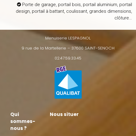
Porte de garage, portail bois, portail aluminium, portail
design, portail à battant, coulissant, grandes dimensions,
clôture…
Menuiserie LESPAGNOL
9 rue de la Martellerie – 37600 SAINT-SENOCH
02.47.59.33.45
Qui
Nous situer
sommes-
nous ?